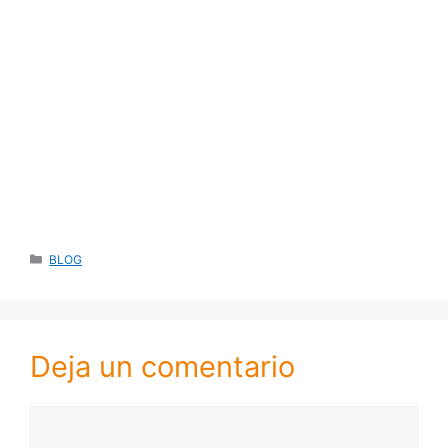
CATEGORÍAS
BLOG
Deja un comentario
Comentario