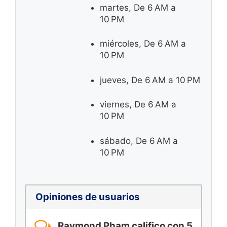
martes, De 6 AM a
10 PM
miércoles, De 6 AM a
10 PM
jueves, De 6 AM a 10 PM
viernes, De 6 AM a
10 PM
sábado, De 6 AM a
10 PM
Opiniones de usuarios
Raymond Pham califico con 5