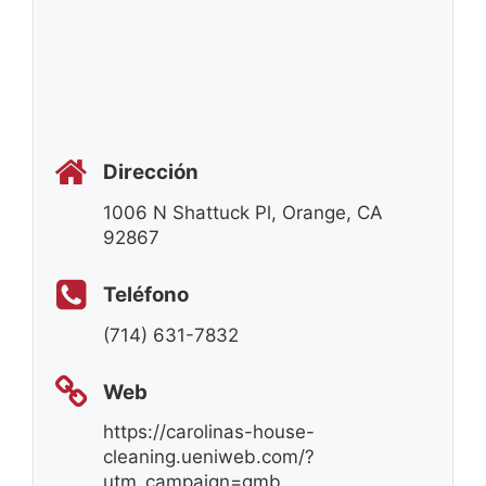
Dirección
1006 N Shattuck Pl, Orange, CA
92867
Teléfono
(714) 631-7832
Web
https://carolinas-house-
cleaning.ueniweb.com/?
utm_campaign=gmb