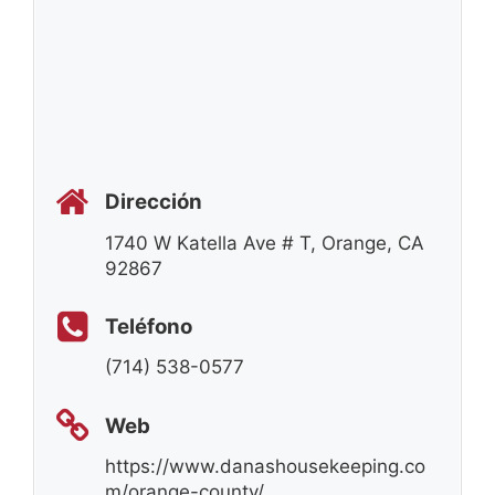
Dirección
1740 W Katella Ave # T, Orange, CA
92867
Teléfono
(714) 538-0577
Web
https://www.danashousekeeping.co
m/orange-county/