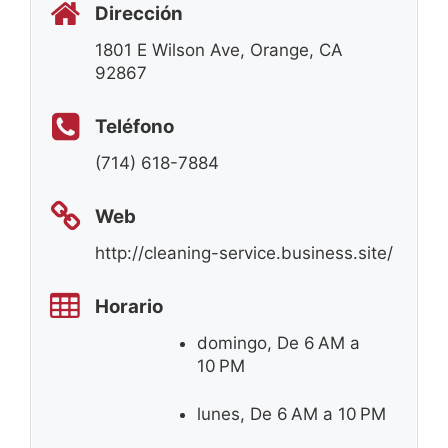
Dirección
1801 E Wilson Ave, Orange, CA
92867
Teléfono
(714) 618-7884
Web
http://cleaning-service.business.site/
Horario
domingo, De 6 AM a
10 PM
lunes, De 6 AM a 10 PM