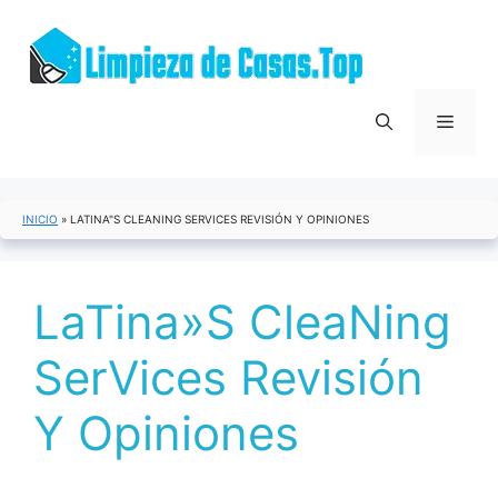
Saltar
al
contenido
Menú
INICIO
»
LATINA"S CLEANING SERVICES REVISIÓN Y OPINIONES
LaTina»S CleaNing
SerVices Revisión
Y Opiniones