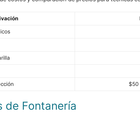
ivación
icos
illa
cción
$50 
s de Fontanería