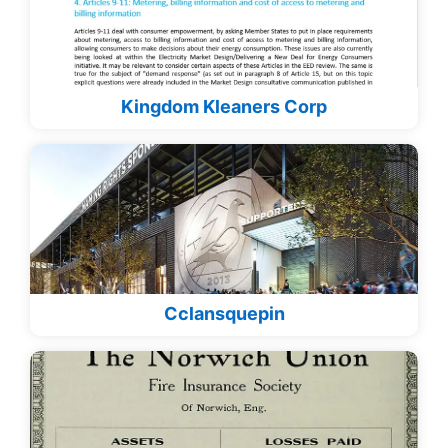
Kingdom Kleaners Corp
Cclansquepin