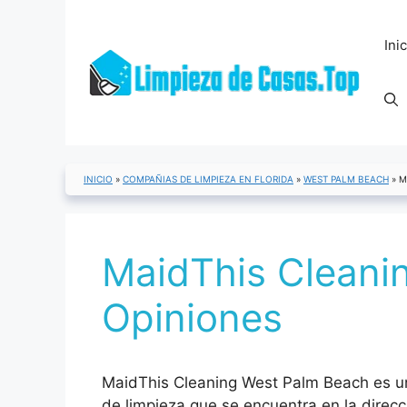
Saltar
al
Ini
contenido
INICIO
»
COMPAÑIAS DE LIMPIEZA EN FLORIDA
»
WEST PALM BEACH
»
M
MaidThis Cleani
Opiniones
MaidThis Cleaning West Palm Beach es u
de limpieza que se encuentra en la direcc