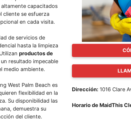
s altamente capacitados
 cliente se esfuerza
pcional en cada visita.
ad de servicios de
dencial hasta la limpieza
CÓ
Utilizan
productos de
 un resultado impecable
i el medio ambiente.
LLAM
ning West Palm Beach es
Dirección:
1016 Clare A
ieren flexibilidad en la
a. Su disponibilidad las
Horario de MaidThis C
emana, demuestra su
ción del cliente.