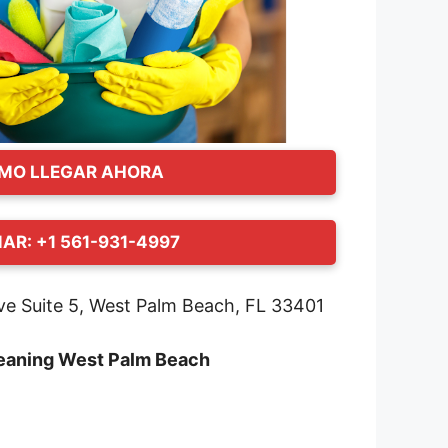
MO LLEGAR AHORA
AR: +1 561-931-4997
ve Suite 5, West Palm Beach, FL 33401
leaning West Palm Beach