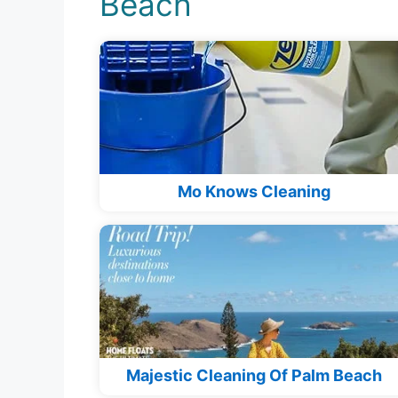
Beach
Mo Knows Cleaning
Majestic Cleaning Of Palm Beach