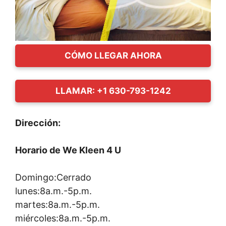
CÓMO LLEGAR AHORA
LLAMAR: +1 630-793-1242
Dirección:
Horario de We Kleen 4 U
Domingo:Cerrado
lunes:8a.m.-5p.m.
martes:8a.m.-5p.m.
miércoles:8a.m.-5p.m.