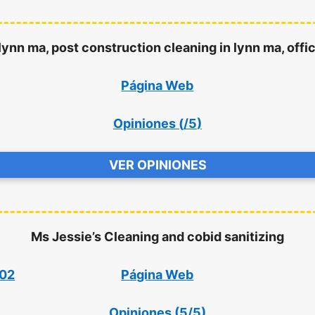
ynn ma, post construction cleaning in lynn ma, offi
Página Web
Opiniones (
/5
)
VER OPINIONES
Ms Jessie’s Cleaning and cobid sanitizing
902
Página Web
Opiniones (
5/5
)