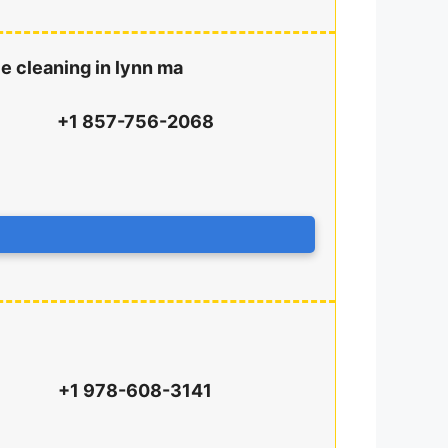
ce cleaning in lynn ma
+1 857-756-2068
+1 978-608-3141