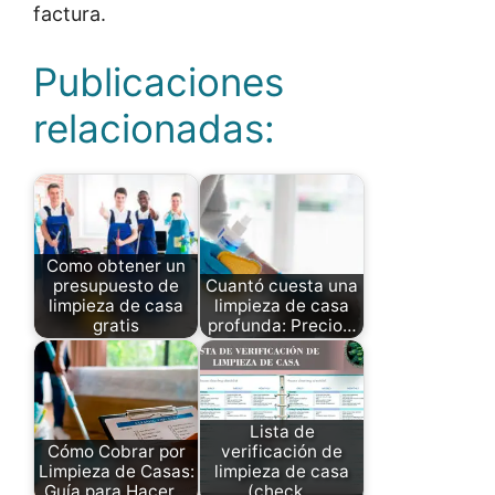
factura.
Publicaciones
relacionadas:
Como obtener un
presupuesto de
Cuantó cuesta una
limpieza de casa
limpieza de casa
gratis
profunda: Precio…
Lista de
Cómo Cobrar por
verificación de
Limpieza de Casas:
limpieza de casa
Guía para Hacer…
(check…