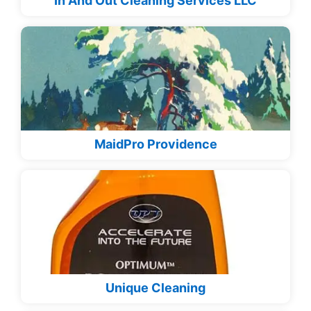
In And Out Cleaning Services LLC
MaidPro Providence
Unique Cleaning