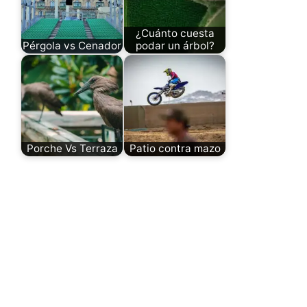
¿Cuánto cuesta
Pérgola vs Cenador
podar un árbol?
Porche Vs Terraza
Patio contra mazo