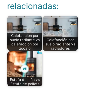
relacionadas:
Calefacción por
suelo radiante vs
Calefacción por
calefacción por
suelo radiante vs
zócalo
radiadores
Estufa de leña vs
Estufa de pellets