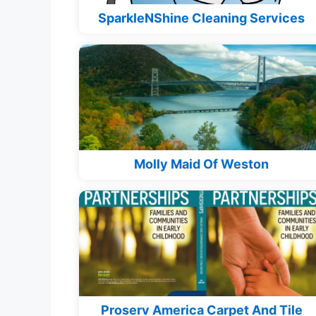
SparkleNShine Cleaning Services
Molly Maid Of Weston
Proserv America Carpet And Tile