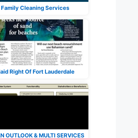
Family Cleaning Services
aid Right Of Fort Lauderdale
N OUTLOOK & MULTI SERVICES