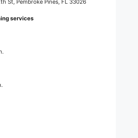
th St, Pembroke Pines, FL 33026
ning services
m.
.