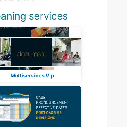
eaning services
Multiservices Vip