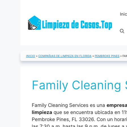
Saltar
al
Ini
contenido
INICIO
»
COMPAÑIAS DE LIMPIEZA EN FLORIDA
»
PEMBROKE PINES
»
FA
Family Cleaning 
Family Cleaning Services es una
empresa 
limpieza
que se encuentra ubicada en 11
Pembroke Pines, FL 33026. Con un horar
las 7:30 a.m. hasta las 9 p.m. de lunes a v