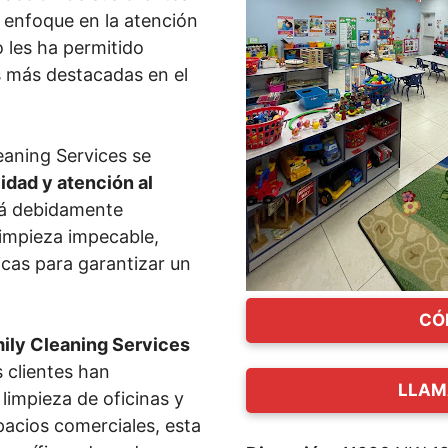
u enfoque en la atención
o les ha permitido
 más destacadas en el
eaning Services se
idad y atención al
tá debidamente
limpieza impecable,
icas para garantizar un
CÓ
ily Cleaning Services
s clientes han
LLAM
limpieza de oficinas y
acios comerciales, esta