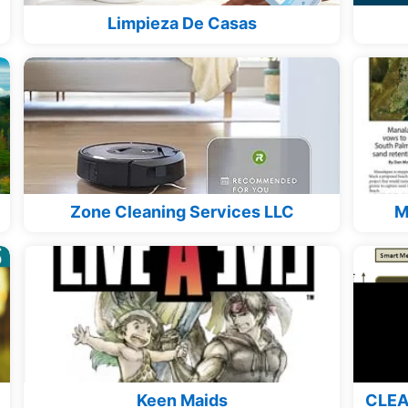
Limpieza De Casas
Zone Cleaning Services LLC
M
Keen Maids
CLEA