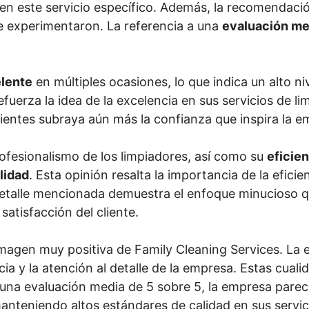
d en este servicio específico. Además, la recomendació
que experimentaron. La referencia a una
evaluación me
lente
en múltiples ocasiones, lo que indica un alto ni
refuerza la idea de la excelencia en sus servicios de 
lientes subraya aún más la confianza que inspira la e
rofesionalismo de los limpiadores, así como su
eficie
lidad
. Esta opinión resalta la importancia de la efici
al detalle mencionada demuestra el enfoque minucioso 
satisfacción del cliente.
magen muy positiva de Family Cleaning Services. La ex
encia y la atención al detalle de la empresa. Estas cu
on una evaluación media de 5 sobre 5, la empresa par
manteniendo altos estándares de calidad en sus servic