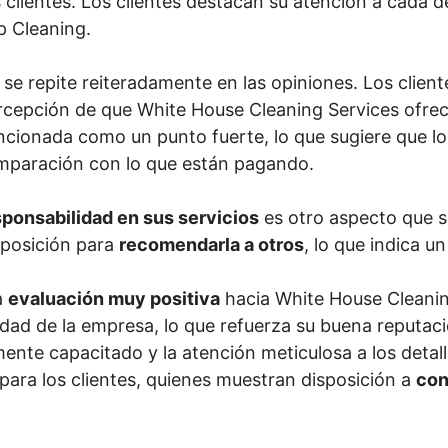
clientes. Los clientes destacan su atención a cada de
p Cleaning.
se repite reiteradamente en las opiniones. Los clien
percepción de que White House Cleaning Services ofrec
ionada como un punto fuerte, lo que sugiere que los 
mparación con lo que están pagando.
sponsabilidad en sus servicios
es otro aspecto que s
sposición para
recomendarla a otros
, lo que indica un
a
evaluación muy positiva
hacia White House Cleaning
idad de la empresa, lo que refuerza su buena reputaci
mente capacitado y la atención meticulosa a los detal
para los clientes, quienes muestran disposición a
con