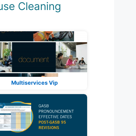
use Cleaning
Multiservices Vip