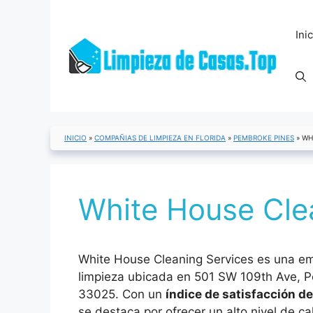
Saltar
al
Ini
contenido
INICIO
»
COMPAÑIAS DE LIMPIEZA EN FLORIDA
»
PEMBROKE PINES
»
WH
White House Clea
White House Cleaning Services es una em
limpieza ubicada en 501 SW 109th Ave, 
33025. Con un
índice de satisfacción de
se destaca por ofrecer un alto nivel de ca