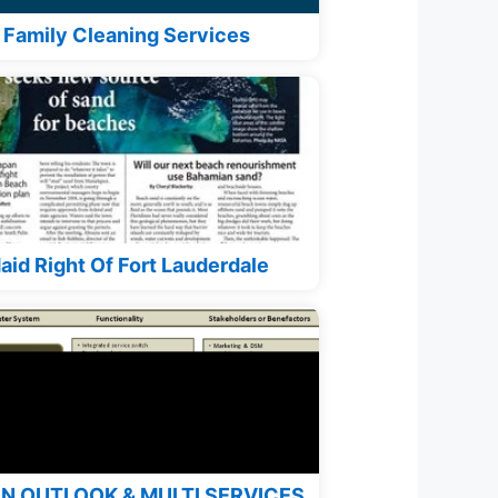
Family Cleaning Services
aid Right Of Fort Lauderdale
N OUTLOOK & MULTI SERVICES