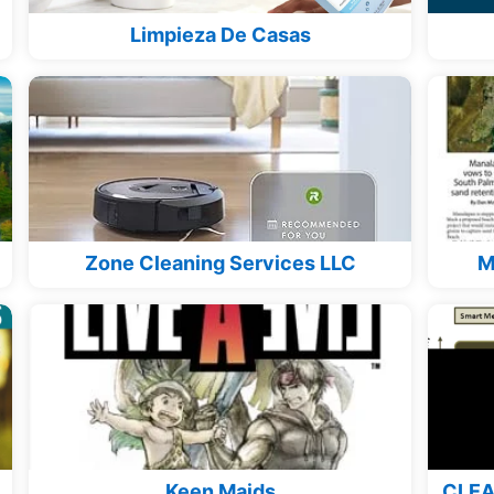
Limpieza De Casas
Zone Cleaning Services LLC
M
Keen Maids
CLEA