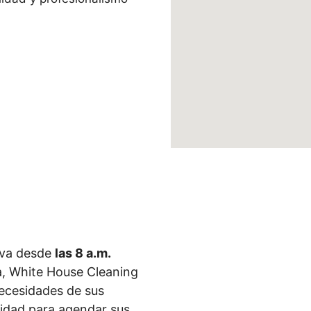
 va desde
las 8 a.m.
, White House Cleaning
necesidades de sus
didad para agendar sus