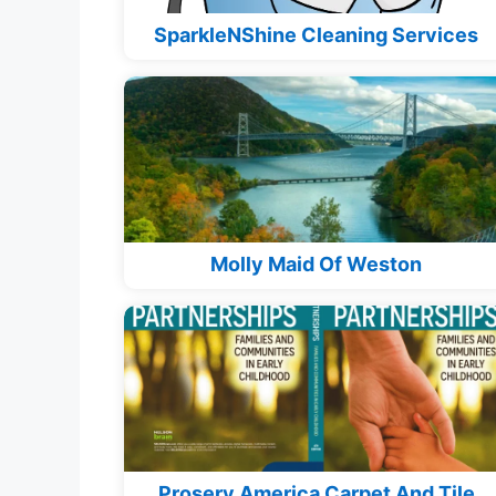
SparkleNShine Cleaning Services
Molly Maid Of Weston
Proserv America Carpet And Tile