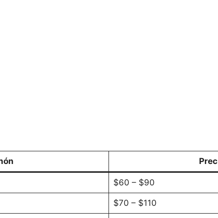
hón
Prec
$60 – $90
$70 – $110