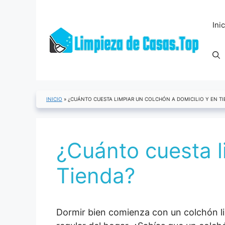
Saltar
al
Ini
contenido
INICIO
»
¿CUÁNTO CUESTA LIMPIAR UN COLCHÓN A DOMICILIO Y EN TI
¿Cuánto cuesta l
Tienda?
Dormir bien comienza con un colchón l