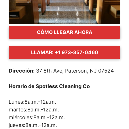
CÓMO LLEGAR AHORA
LLAMAR: +1 973-357-0460
Dirección:
37 8th Ave, Paterson, NJ 07524
Horario de Spotless Cleaning Co
Lunes:8a.m.-12a.m.
martes:8a.m.-12a.m.
miércoles:8a.m.-12a.m.
jueves:8a.m.-12a.m.