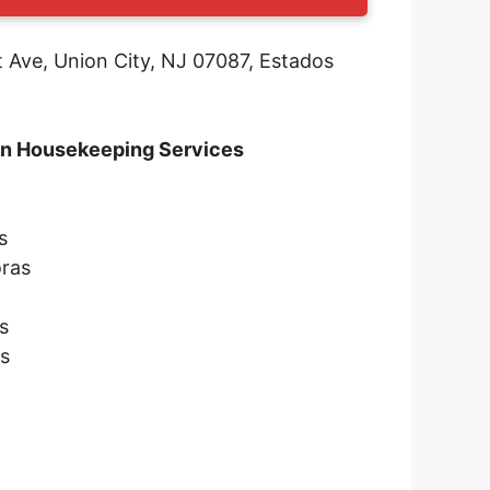
Ave, Union City, NJ 07087, Estados
ean Housekeeping Services
s
oras
s
s
as