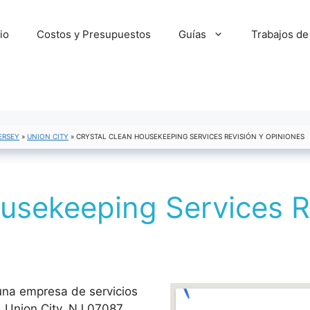
cio
Costos y Presupuestos
Guías
Trabajos de
ERSEY
»
UNION CITY
»
CRYSTAL CLEAN HOUSEKEEPING SERVICES REVISIÓN Y OPINIONES
usekeeping Services R
una empresa de servicios
 Union City, NJ 07087,