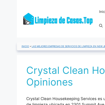
Saltar
al
Ini
contenido
INICIO
»
LAS MEJORES EMPRESAS DE SERVICIOS DE LIMPIEZA EN NEW J
Crystal Clean Ho
Opiniones
Crystal Clean Housekeeping Services es 
de limpieza ubicada en 2301 Summit Ave,