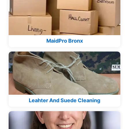
MaidPro Bronx
Leahter And Suede Cleaning