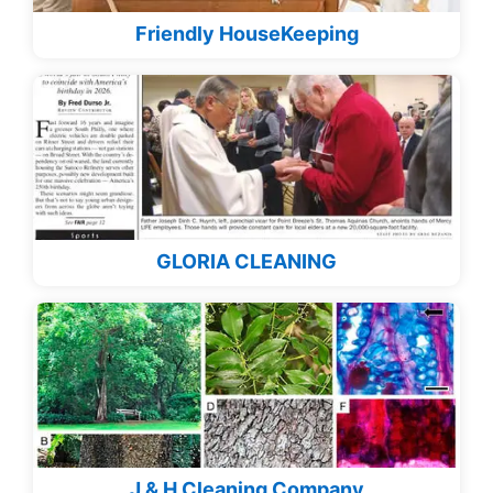
Friendly HouseKeeping
GLORIA CLEANING
J & H Cleaning Company