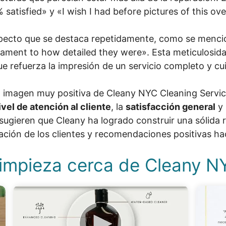
satisfied» y «I wish I had before pictures of this ov
pecto que se destaca repetidamente, como se mencion
tament to how detailed they were». Esta meticulosida
ue refuerza la impresión de un servicio completo y c
 imagen muy positiva de Cleany NYC Cleaning Service,
ivel de atención al cliente
, la
satisfacción general
y 
 sugieren que Cleany ha logrado construir una sólida 
ación de los clientes y recomendaciones positivas hac
Limpieza cerca de Cleany N