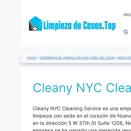
Saltar
al
Ini
contenido
INICIO
»
COMPAÑIAS DE LIMPIEZA EN NEW YORK USA [2024]
»
NEW YOR
Cleany NYC Clea
Cleany NYC Cleaning Service es una empr
limpieza con sede en el corazón de Nuev
en la dirección 5 W 37th St Suite 1206, 
empresa se ha ganado una merecida repu