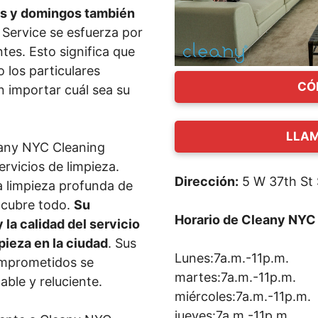
dos y domingos también
 Service se esfuerza por
tes. Esto significa que
 los particulares
CÓ
n importar cuál sea su
LLAM
eany NYC Cleaning
rvicios de limpieza.
Dirección:
5 W 37th St 
a limpieza profunda de
o cubre todo.
Su
Horario de Cleany NYC
 la calidad del servicio
pieza en la ciudad
. Sus
Lunes:7a.m.-11p.m.
omprometidos se
martes:7a.m.-11p.m.
ble y reluciente.
miércoles:7a.m.-11p.m.
jueves:7a.m.-11p.m.