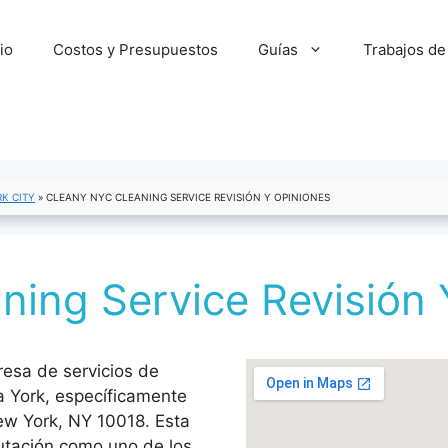
cio
Costos y Presupuestos
Guías
Trabajos de
K CITY
»
CLEANY NYC CLEANING SERVICE REVISIÓN Y OPINIONES
ning Service Revisión 
esa de servicios de
a York, específicamente
New York, NY 10018. Esta
tación como uno de los