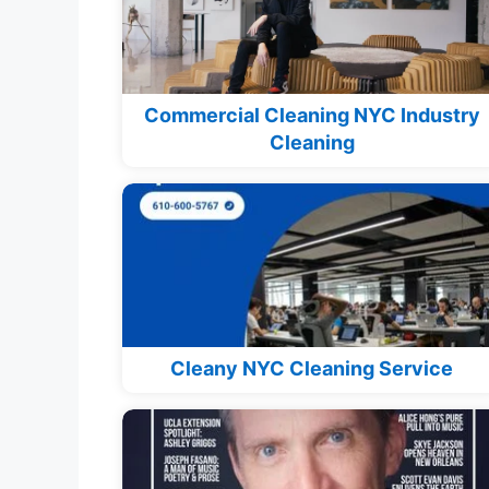
Commercial Cleaning NYC Industry
Cleaning
Cleany NYC Cleaning Service