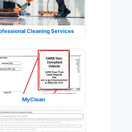
ofessional Cleaning Services
MyClean