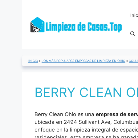
Saltar
al
Ini
contenido
INICIO
»
LOS MÁS POPULARES EMPRESAS DE LIMPIEZA EN OHIO
»
COLU
BERRY CLEAN OH
Berry Clean Ohio es una
empresa de serv
ubicada en 2494 Sullivant Ave, Columbu
enfoque en la limpieza integral de espaci
residenciales, esta empresa se ha ganado