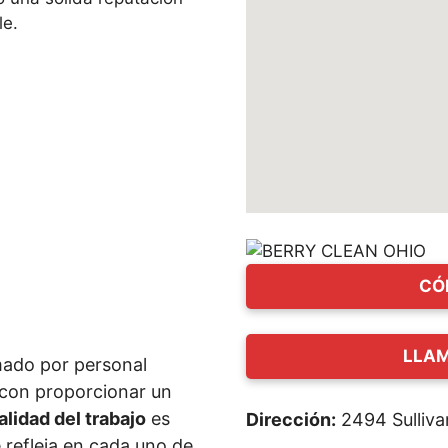
le.
CÓ
LLAM
mado por personal
con proporcionar un
alidad del trabajo
es
Dirección:
2494 Sulliv
 refleja en cada uno de