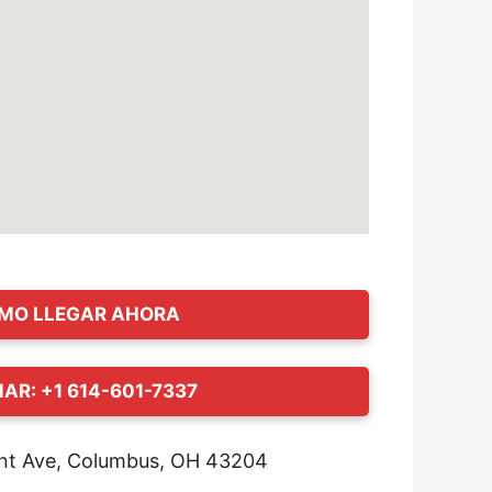
MO LLEGAR AHORA
AR: +1 614-601-7337
ant Ave, Columbus, OH 43204