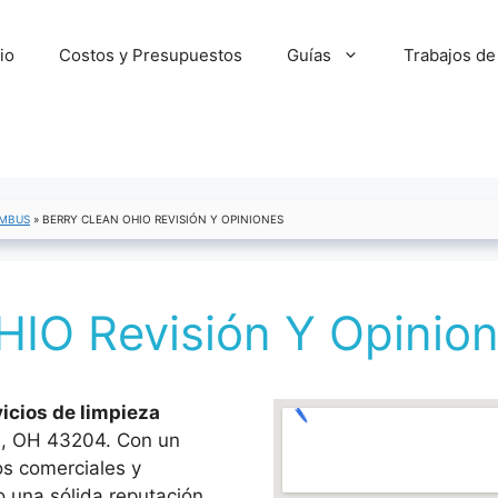
cio
Costos y Presupuestos
Guías
Trabajos de
MBUS
»
BERRY CLEAN OHIO REVISIÓN Y OPINIONES
IO Revisión Y Opinio
icios de limpieza
s, OH 43204. Con un
os comerciales y
 una sólida reputación