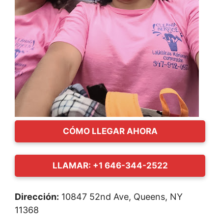
CÓMO LLEGAR AHORA
LLAMAR: +1 646-344-2522
Dirección:
10847 52nd Ave, Queens, NY
11368