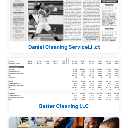
Daniel Cleaning ServiceLl .ct
Better Cleaning LLC