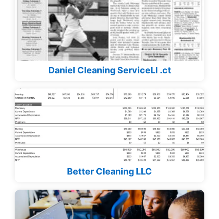
Daniel Cleaning ServiceLl .ct
Better Cleaning LLC