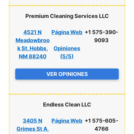
Premium Cleaning Services LLC
4521 N
Página Web
+1 575-390-
Meadowbroo
9093
k St, Hobbs,
Opiniones
NM 88240
(
5/5
)
VER OPINIONES
Endless Clean LLC
3405 N
Página Web
+1 575-605-
Grimes St A,
4766