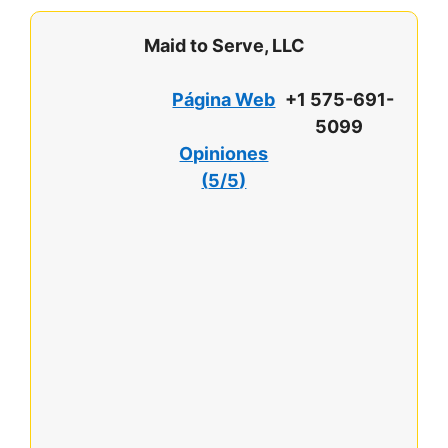
Maid to Serve, LLC
Página Web
+1 575-691-
5099
Opiniones
(
5/5
)