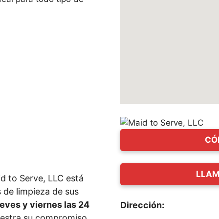
CÓ
LLAM
id to Serve, LLC está
 de limpieza de sus
ueves y viernes las 24
Dirección:
uestra su compromiso