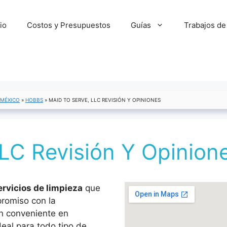
cio
Costos y Presupuestos
Guías
Trabajos de
 MÉXICO
»
HOBBS
»
MAID TO SERVE, LLC REVISIÓN Y OPINIONES
LC Revisión Y Opinion
rvicios de limpieza
que
promiso con la
ón conveniente en
deal para todo tipo de