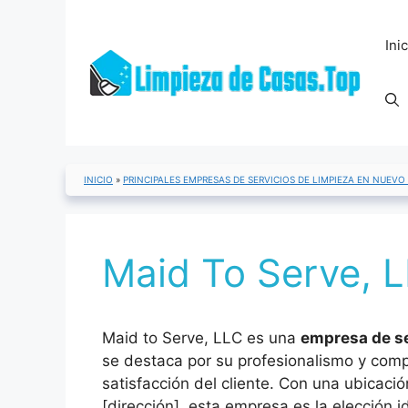
Saltar
al
Ini
contenido
INICIO
»
PRINCIPALES EMPRESAS DE SERVICIOS DE LIMPIEZA EN NUEVO
Maid To Serve, L
Maid to Serve, LLC es una
empresa de se
se destaca por su profesionalismo y com
satisfacción del cliente. Con una ubicaci
[dirección], esta empresa es la elección i