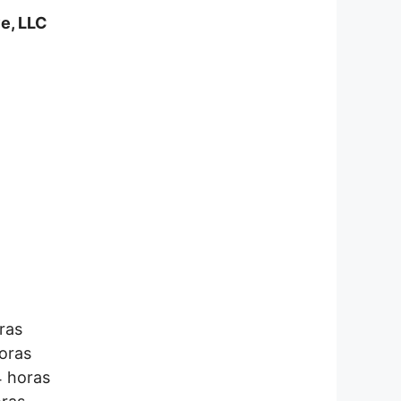
ve, LLC
ras
horas
4 horas