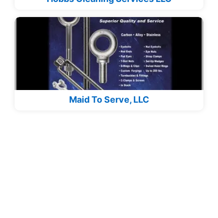
Maid To Serve, LLC