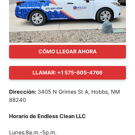
CÓMO LLEGAR AHORA
LLAMAR: +1 575-605-4766
Dirección:
3405 N Grimes St A, Hobbs, NM
88240
Horario de Endless Clean LLC
Lunes:8a.m.-5p.m.