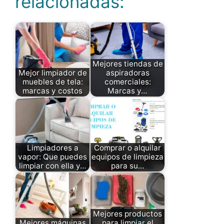
relacionadas:
Mejores tiendas de
Mejor limpiador de
aspiradoras
muebles de tela:
comerciales:
marcas y costos
Marcas y…
Limpiadores a
Comprar o alquilar
vapor: Que puedes
equipos de limpieza
limpiar con ella y…
para su…
Mejores productos
Mejores máquinas
para limpiar el