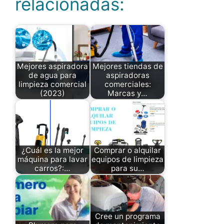
relacionadas:
Mejores aspiradora
Mejores tiendas de
de agua para
aspiradoras
limpieza comercial
comerciales:
(2023)
Marcas y…
¿Cuál es la mejor
Comprar o alquilar
máquina para lavar
equipos de limpieza
carros?:…
para su…
Cree un programa