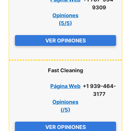
9309
Opiniones
(
5/5
)
VER OPINIONES
Fast Cleaning
Página Web
+1 939-464-
3177
Opiniones
(
/5
)
VER OPINIONES