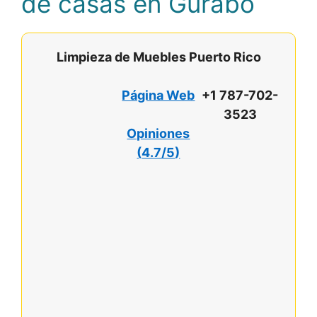
de casas en Gurabo
Limpieza de Muebles Puerto Rico
Página Web
+1 787-702-
3523
Opiniones
(
4.7/5
)