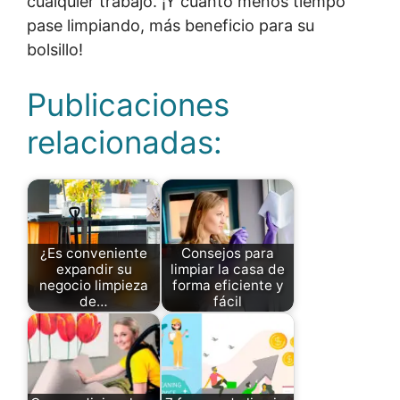
cualquier trabajo. ¡Y cuanto menos tiempo
pase limpiando, más beneficio para su
bolsillo!
Publicaciones
relacionadas:
¿Es conveniente
Consejos para
expandir su
limpiar la casa de
negocio limpieza
forma eficiente y
de…
fácil