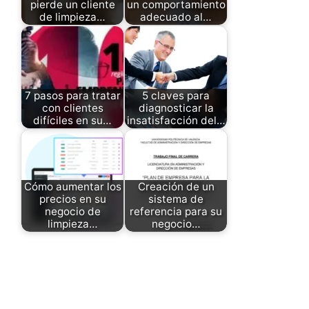
pierde un cliente
un comportamiento
de limpieza…
adecuado al…
7 pasos para tratar
5 claves para
con clientes
diagnosticar la
difíciles en su…
insatisfacción del…
Cómo aumentar los
Creación de un
precios en su
sistema de
negocio de
referencia para su
limpieza…
negocio…