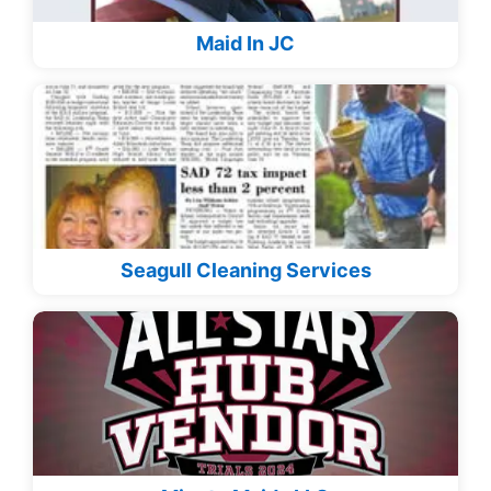
Maid In JC
Seagull Cleaning Services