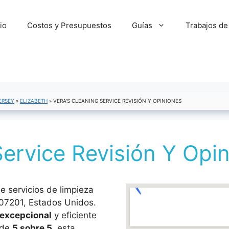
cio
Costos y Presupuestos
Guías
Trabajos de
ERSEY
»
ELIZABETH
»
VERA'S CLEANING SERVICE REVISIÓN Y OPINIONES
Service Revisión Y Opi
e servicios de limpieza
 07201, Estados Unidos.
 excepcional
y eficiente
 de
5 sobre 5
, esta