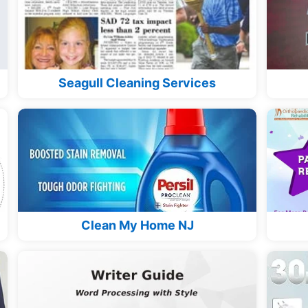
Seagull Cleaning Services
Clean My Home NJ