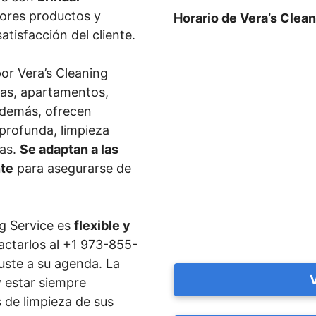
ejores productos y
Horario de Vera’s Clea
atisfacción del cliente.
or Vera’s Cleaning
inas, apartamentos,
Además, ofrecen
profunda, limpieza
ras.
Se adaptan a las
nte
para asegurarse de
ng Service es
flexible y
actarlos al +1 973-855-
uste a su agenda. La
y estar siempre
 de limpieza de sus