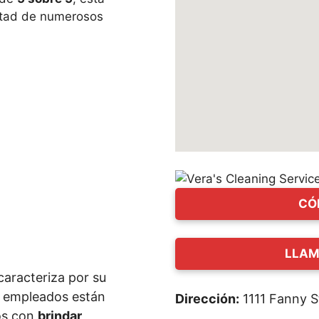
ltad de numerosos
CÓ
LLAM
caracteriza por su
s empleados están
Dirección:
1111 Fanny S
os con
brindar