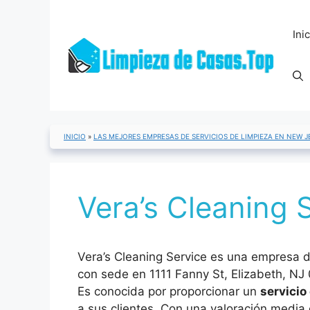
Saltar
al
Ini
contenido
INICIO
»
LAS MEJORES EMPRESAS DE SERVICIOS DE LIMPIEZA EN NEW J
Vera’s Cleaning 
Vera’s Cleaning Service es una empresa d
con sede en 1111 Fanny St, Elizabeth, NJ
Es conocida por proporcionar un
servicio
a sus clientes. Con una valoración media