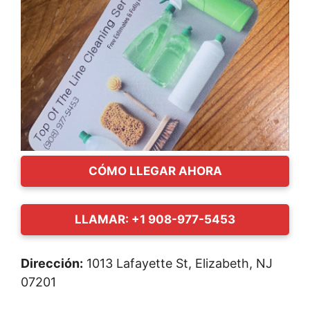
CÓMO LLEGAR AHORA
LLAMAR: +1 908-977-5453
Dirección:
1013 Lafayette St, Elizabeth, NJ
07201