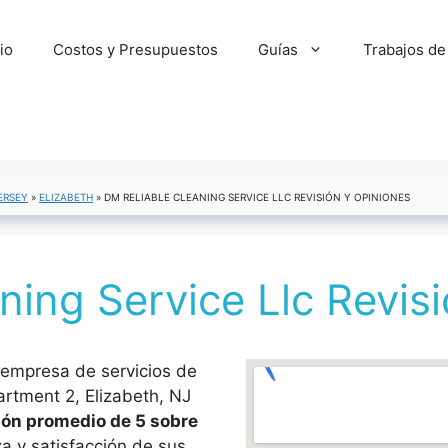
cio
Costos y Presupuestos
Guías
Trabajos de
ERSEY
»
ELIZABETH
»
DM RELIABLE CLEANING SERVICE LLC REVISIÓN Y OPINIONES
ning Service Llc Revis
 empresa de servicios de
rtment 2, Elizabeth, NJ
ión promedio de 5 sobre
a y satisfacción de sus