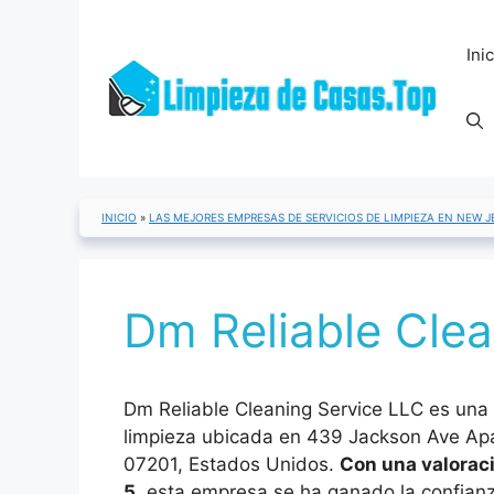
Saltar
al
Ini
contenido
INICIO
»
LAS MEJORES EMPRESAS DE SERVICIOS DE LIMPIEZA EN NEW J
Dm Reliable Clea
Dm Reliable Cleaning Service LLC es una
limpieza ubicada en 439 Jackson Ave Apa
07201, Estados Unidos.
Con una valorac
5
, esta empresa se ha ganado la confianz