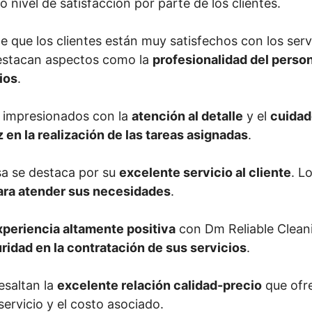
lto nivel de satisfacción por parte de los clientes.
nte que los clientes están muy satisfechos con los se
destacan aspectos como la
profesionalidad del perso
ios
.
 impresionados con la
atención al detalle
y el
cuidad
z en la realización de las tareas asignadas
.
a se destaca por su
excelente servicio al cliente
. L
para atender sus necesidades
.
xperiencia altamente positiva
con Dm Reliable Cleani
ridad en la contratación de sus servicios
.
esaltan la
excelente relación calidad-precio
que ofre
servicio y el costo asociado.