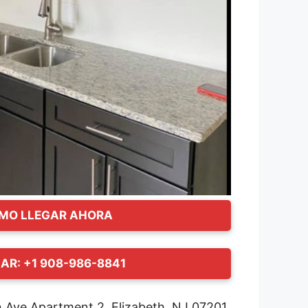
MO LLEGAR AHORA
AR: +1 908-986-8841
Ave Apartment 2, Elizabeth, NJ 07201,