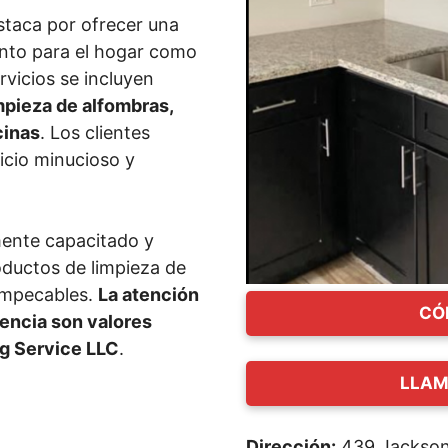
staca por ofrecer una
anto para el hogar como
rvicios se incluyen
impieza de alfombras,
cinas
. Los clientes
icio minucioso y
ente capacitado y
oductos de limpieza de
 impecables.
La atención
CÓ
lencia son valores
g Service LLC
.
LLAM
Dirección:
439 Jackson 