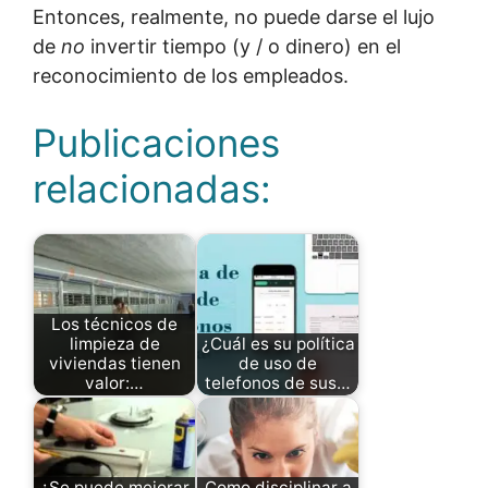
Entonces, realmente, no puede darse el lujo
de
no
invertir tiempo (y / o dinero) en el
reconocimiento de los empleados.
Publicaciones
relacionadas:
Los técnicos de
limpieza de
¿Cuál es su política
viviendas tienen
de uso de
valor:…
telefonos de sus…
¿Se puede mejorar
Como disciplinar a