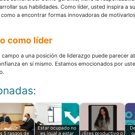
arrollar sus habilidades. Como líder, usted inspira a 
sí como a encontrar formas innovadoras de motivarlos
to como líder
el campo a una posición de liderazgo puede parecer a
onfianza en sí mismo. Estamos emocionados por usted 
o.
ionadas:
Estar ocupado no
De
s 5 rasgos de
es igual a estar
¿Eres productivo o
p