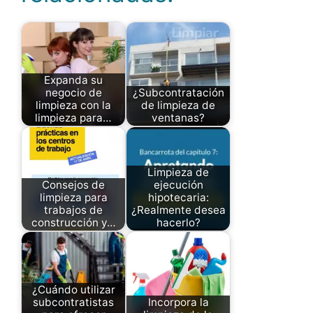
Expanda su
negocio de
¿Subcontratación
limpieza con la
de limpieza de
limpieza para…
ventanas?
Limpieza de
Consejos de
ejecución
limpieza para
hipotecaria:
trabajos de
¿Realmente desea
construcción y…
hacerlo?
¿Cuándo utilizar
subcontratistas
Incorpora la