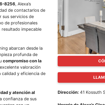
06-8256
, Alexa’s
lidad de contactarlos de
 sus servicios de
po de profesionales
 resultado impecable
aning abarcan desde la
impieza profunda de
Su
compromiso con la
CÓ
a excelente valoración
 calidad y eficiencia de
LLAM
Dirección:
41 Kossuth S
idad y atención al
la confianza de sus
Horario de Alexa’s Cle