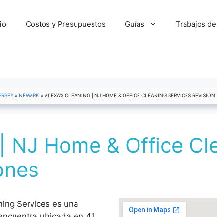
cio
Costos y Presupuestos
Guías
Trabajos de
ERSEY
»
NEWARK
»
ALEXA'S CLEANING | NJ HOME & OFFICE CLEANING SERVICES REVISIÓN
 | NJ Home & Office Cl
ones
ning Services es una
 encuentra ubicada en 41