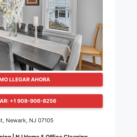
MO LLEGAR AHORA
AR: +1 908-906-8256
t, Newark, NJ 07105
aning | NJ Home & Office Cleaning