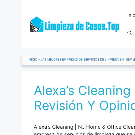
Saltar
al
Ini
contenido
INICIO
»
LAS MEJORES EMPRESAS DE SERVICIOS DE LIMPIEZA EN NEW J
Alexa’s Cleaning
Revisión Y Opini
Alexa’s Cleaning | NJ Home & Office Clea
empresa de servicios de limpieza que se