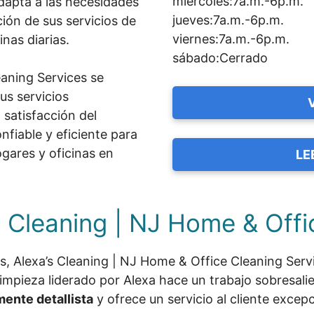
miércoles:7a.m.-6p.m.
adapta a las necesidades
jueves:7a.m.-6p.m.
ción de sus servicios de
viernes:7a.m.-6p.m.
inas diarias.
sábado:Cerrado
eaning Services se
sus servicios
 satisfacción del
nfiable y eficiente para
gares y oficinas en
LE
s Cleaning | NJ Home & Offi
es, Alexa’s Cleaning | NJ Home & Office Cleaning Serv
limpieza liderado por Alexa hace un trabajo sobresal
ente detallista
y ofrece un servicio al cliente excepc