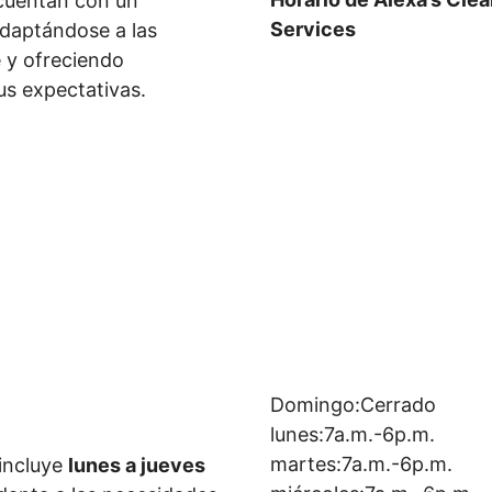
 cuentan con un
Services
adaptándose a las
e y ofreciendo
us expectativas.
Domingo:Cerrado
lunes:7a.m.-6p.m.
martes:7a.m.-6p.m.
 incluye
lunes a jueves