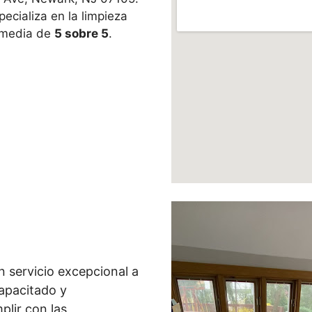
ecializa en la limpieza
n media de
5 sobre 5
.
n servicio excepcional a
capacitado y
lir con las