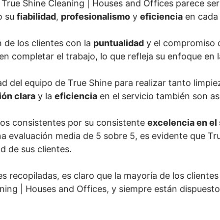
s, True Shine Cleaning | Houses and Offices parece s
o su
fiabilidad
,
profesionalismo
y
eficiencia
en cada 
 de los clientes con la
puntualidad
y el compromiso d
n completar el trabajo, lo que refleja su enfoque en la
ad del equipo de True Shine para realizar tanto limp
ón clara
y la
eficiencia
en el servicio también son as
ios consistentes por su consistente
excelencia en el 
na evaluación media de 5 sobre 5, es evidente que Tr
d de sus clientes.
s recopiladas, es claro que la mayoría de los client
aning | Houses and Offices, y siempre están dispues