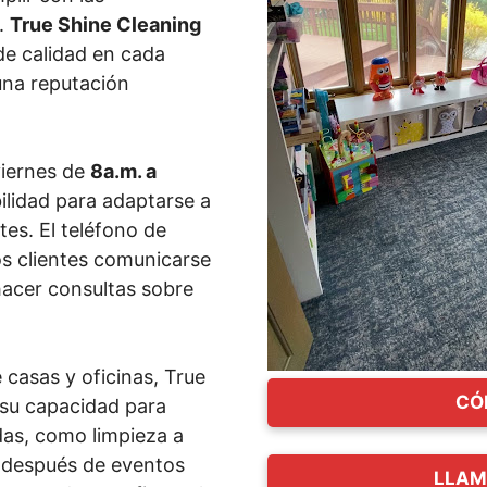
s.
True Shine Cleaning
de calidad en cada
 una reputación
viernes de
8a.m. a
bilidad para adaptarse a
tes. El teléfono de
s clientes comunicarse
hacer consultas sobre
casas y oficinas, True
CÓ
 su capacidad para
adas, como limpieza a
a después de eventos
LLAM