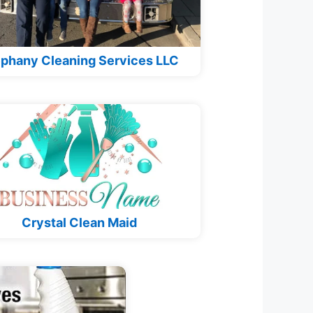
phany Cleaning Services LLC
Crystal Clean Maid