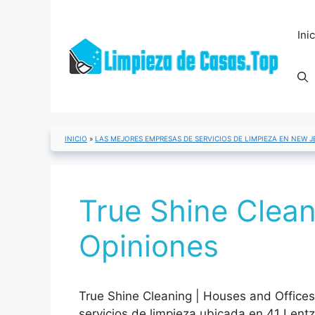
Saltar
al
Ini
contenido
INICIO
»
LAS MEJORES EMPRESAS DE SERVICIOS DE LIMPIEZA EN NEW J
True Shine Clean
Opiniones
True Shine Cleaning | Houses and Office
servicios de limpieza ubicada en 41 Lent