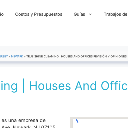
cio
Costos y Presupuestos
Guías
Trabajos de
ERSEY
»
NEWARK
»
TRUE SHINE CLEANING | HOUSES AND OFFICES REVISIÓN Y OPINIONES
ing | Houses And Offic
s es una empresa de
z Ave, Newark, NJ 07105.