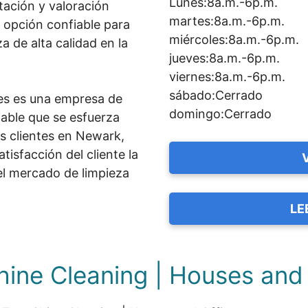
Lunes:8a.m.-6p.m.
ación y valoración
martes:8a.m.-6p.m.
a opción confiable para
miércoles:8a.m.-6p.m.
a de alta calidad en la
jueves:8a.m.-6p.m.
viernes:8a.m.-6p.m.
sábado:Cerrado
ces es una empresa de
domingo:Cerrado
iable que se esfuerza
us clientes en Newark,
tisfacción del cliente la
el mercado de limpieza
LE
hine Cleaning | Houses and