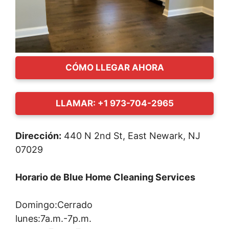
CÓMO LLEGAR AHORA
LLAMAR: +1 973-704-2965
Dirección:
440 N 2nd St, East Newark, NJ
07029
Horario de Blue Home Cleaning Services
Domingo:Cerrado
lunes:7a.m.-7p.m.