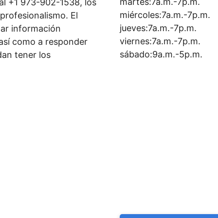
martes:7a.m.-7p.m.
al +1 973-902-1538, los
miércoles:7a.m.-7p.m.
 profesionalismo. El
jueves:7a.m.-7p.m.
dar información
viernes:7a.m.-7p.m.
, así como a responder
sábado:9a.m.-5p.m.
dan tener los