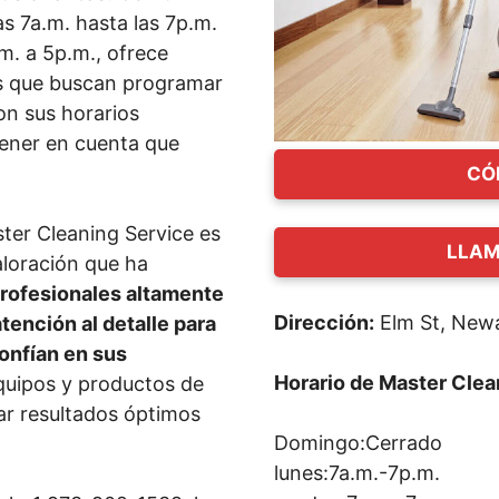
s 7a.m. hasta las 7p.m.
m. a 5p.m., ofrece
los que buscan programar
con sus horarios
tener en cuenta que
CÓ
ster Cleaning Service es
LLAM
valoración que ha
profesionales altamente
Dirección:
Elm St, New
tención al detalle para
confían en sus
Horario de Master Clea
quipos y productos de
ar resultados óptimos
Domingo:Cerrado
lunes:7a.m.-7p.m.