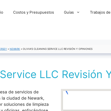
cio
Costos y Presupuestos
Guías
Trabajos de
ERSEY
»
NEWARK
»
OLIVIA'S CLEANING SERVICE LLC REVISIÓN Y OPINIONES
g Service LLC Revisión 
resa de servicios de
n la ciudad de Newark,
er soluciones de limpieza
y oficinas, enfocándose