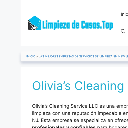
Saltar
al
Ini
contenido
INICIO
»
LAS MEJORES EMPRESAS DE SERVICIOS DE LIMPIEZA EN NEW J
Olivia’s Cleanin
Olivia’s Cleaning Service LLC es una emp
limpieza con una reputación impecable e
NJ. Esta empresa se especializa en ofrec
profesionales y confiables
para hogares 