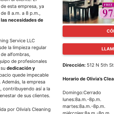
e de esta empresa, ya
de 8 a.m. a 8 p.m.,
a las necesidades de
CÓ
aning Service LLC
de la limpieza regular
LLAM
a de alfombras,
quipo de profesionales
Dirección:
512 N 5th St
 su
dedicación y
pacio quede impecable
Horario de Olivia’s Cle
n. Además, la empresa
, contribuyendo así a la
Domingo:Cerrado
enestar de sus clientes.
lunes:8a.m.-8p.m.
martes:8a.m.-8p.m.
da por Olivia’s Cleaning
miércoles:8a.m.-8p.m.