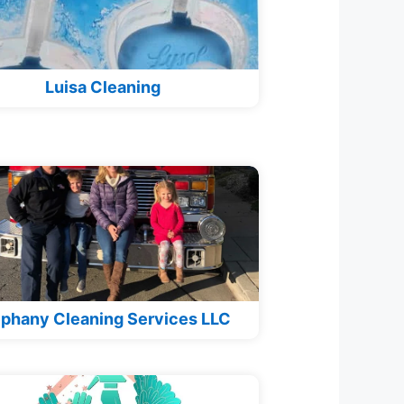
Luisa Cleaning
phany Cleaning Services LLC