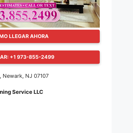
MO LLEGAR AHORA
AR: +1 973-855-2499
, Newark, NJ 07107
aning Service LLC