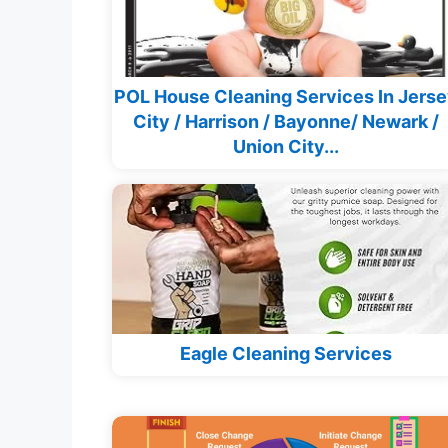
POL House Cleaning Services In Jers
City / Harrison / Bayonne/ Newark /
Union City...
Eagle Cleaning Services