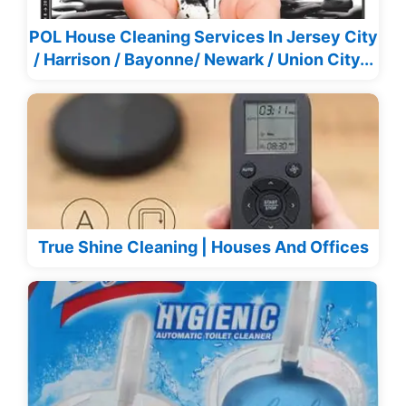
POL House Cleaning Services In Jersey City
/ Harrison / Bayonne/ Newark / Union City...
True Shine Cleaning | Houses And Offices